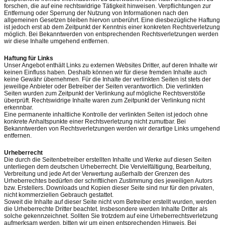
forschen, die auf eine rechtswidrige Tätigkeit hinweisen. Verpflichtungen zur
Entfernung oder Sperrung der Nutzung von Informationen nach den
allgemeinen Gesetzen bleiben hiervon unberührt. Eine diesbezügliche Haftung
ist jedoch erst ab dem Zeitpunkt der Kenntnis einer konkreten Rechtsverletzung
möglich. Bei Bekanntwerden von entsprechenden Rechtsverletzungen werden
wir diese Inhalte umgehend entfernen.
Haftung für Links
Unser Angebot enthält Links zu externen Websites Dritter, auf deren Inhalte wir
keinen Einfluss haben. Deshalb können wir für diese fremden Inhalte auch
keine Gewähr übernehmen. Für die Inhalte der verlinkten Seiten ist stets der
jeweilige Anbieter oder Betreiber der Seiten verantwortlich. Die verlinkten
Seiten wurden zum Zeitpunkt der Verlinkung auf mögliche Rechtsverstöße
überprüft. Rechtswidrige Inhalte waren zum Zeitpunkt der Verlinkung nicht
erkennbar.
Eine permanente inhaltliche Kontrolle der verlinkten Seiten ist jedoch ohne
konkrete Anhaltspunkte einer Rechtsverletzung nicht zumutbar. Bei
Bekanntwerden von Rechtsverletzungen werden wir derartige Links umgehend
entfernen.
Urheberrecht
Die durch die Seitenbetreiber erstellten Inhalte und Werke auf diesen Seiten
unterliegen dem deutschen Urheberrecht. Die Vervielfältigung, Bearbeitung,
Verbreitung und jede Art der Verwertung außerhalb der Grenzen des
Urheberrechtes bedürfen der schriftlichen Zustimmung des jeweiligen Autors
bzw. Erstellers. Downloads und Kopien dieser Seite sind nur für den privaten,
nicht kommerziellen Gebrauch gestattet.
Soweit die Inhalte auf dieser Seite nicht vom Betreiber erstellt wurden, werden
die Urheberrechte Dritter beachtet. Insbesondere werden Inhalte Dritter als
solche gekennzeichnet. Sollten Sie trotzdem auf eine Urheberrechtsverletzung
aufmerksam werden, bitten wir um einen entsprechenden Hinweis. Bei