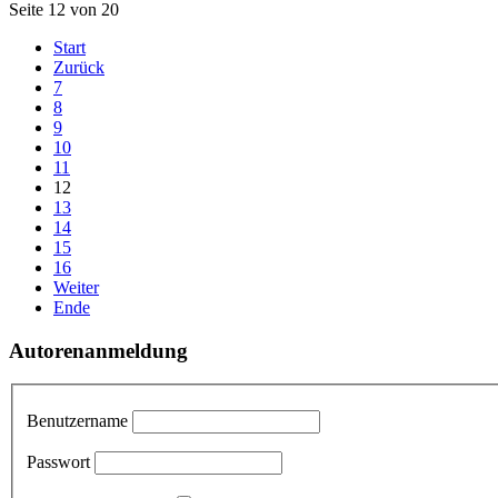
Seite 12 von 20
Start
Zurück
7
8
9
10
11
12
13
14
15
16
Weiter
Ende
Autorenanmeldung
Benutzername
Passwort